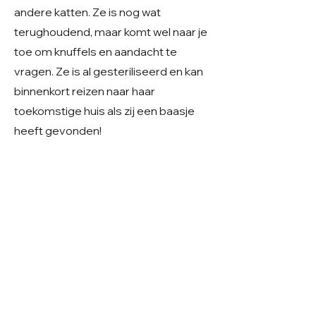
andere katten. Ze is nog wat
terughoudend, maar komt wel naar je
toe om knuffels en aandacht te
vragen. Ze is al gesteriliseerd en kan
binnenkort reizen naar haar
toekomstige huis als zij een baasje
heeft gevonden!
Meer over Angel weten of zie jij het
helemaal zitten met haar? Stuur ons
dan een mailtje naar
care4shelterdogs@hotmail.com
© 2026 Care 4 Shelter Dogs
KVK:
82232547