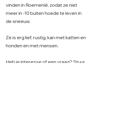
vinden in Roemenië, zodat ze niet
meer in -10 buiten hoede te leven in
de sneeuw.
Ze is erg lief, rustig, kan met katten en
honden en met mensen.
Heb je interesse of een vraag? Stuur
ons dan gerust een mailtje;
Care4shelterdogs@hotmail.com
Ze wordt enkel met een afgezet
balkon of tuin geplaatst.
© 2026 Care 4 Shelter Dogs
KVK:
82232547