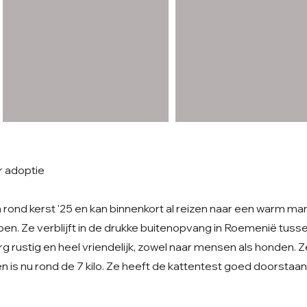
r adoptie
rond kerst '25 en kan binnenkort al reizen naar een warm man
n. Ze verblijft in de drukke buitenopvang in Roemenië tusse
rg rustig en heel vriendelijk, zowel naar mensen als honden. Ze
 is nu rond de 7 kilo. Ze heeft de kattentest goed doorstaan