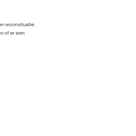
 en woonsituatie.
n of er een
olg ons op Instagram