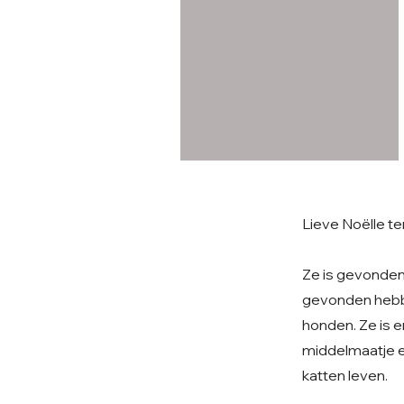
Lieve Noëlle te
Ze is gevonden 
gevonden hebbe
honden. Ze is e
middelmaatje en
katten leven.