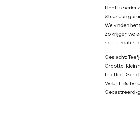
Heeft u serieu
Stuur dan geru
We vinden het fi
Zo krijgen we e
mooie match mo
Geslacht: Teef
Grootte: Klein
Leeftijd: Ges
Verblijf: Buit
Gecastreerd/ge
© 2026 Care 4 Shelter Dogs