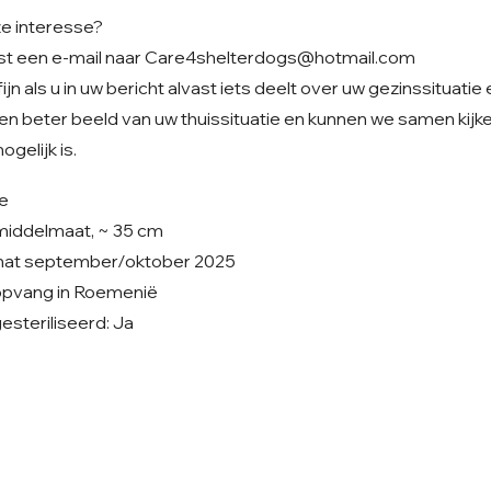
ze interesse?
st een e-mail naar
Care4shelterdogs@hotmail.com
jn als u in uw bericht alvast iets deelt over uw gezinssituatie
en beter beeld van uw thuissituatie en kunnen we samen kijke
gelijk is.
je
 middelmaat, ~ 35 cm
chat september/oktober 2025
enopvang in Roemenië
steriliseerd: Ja
Volg ons op Facebook
V