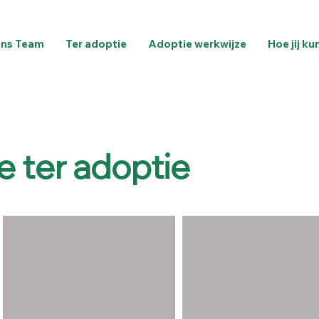
ns Team
Ter adoptie
Adoptie werkwijze
Hoe jij ku
e ter adoptie