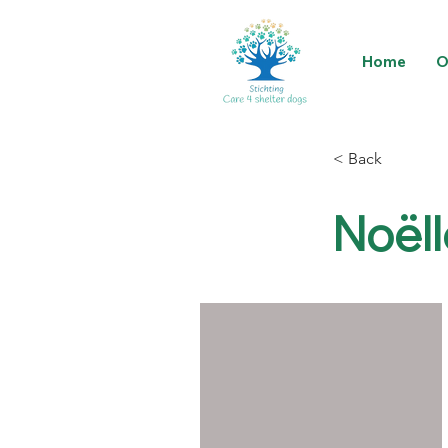
Home
O
< Back
Noëll