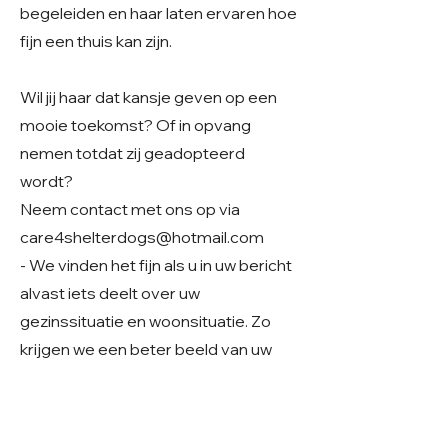
begeleiden en haar laten ervaren hoe
fijn een thuis kan zijn.
Wil jij haar dat kansje geven op een
mooie toekomst? Of in opvang
nemen totdat zij geadopteerd
wordt?
Neem contact met ons op via
care4shelterdogs@hotmail.com
- We vinden het fijn als u in uw bericht
alvast iets deelt over uw
gezinssituatie en woonsituatie. Zo
krijgen we een beter beeld van uw
thuissituatie en kunnen we samen
kijken of er een mooie match mogelijk
is.