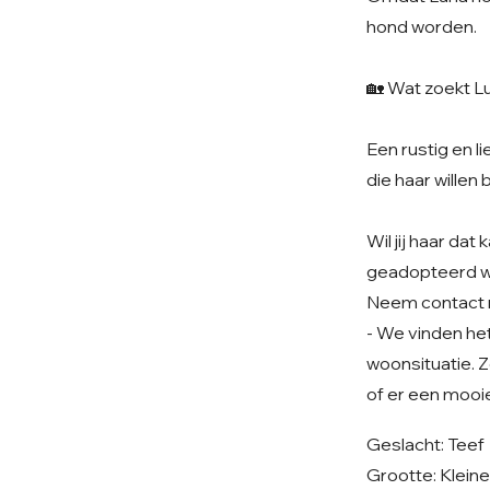
hond worden.
🏡 Wat zoekt L
Een rustig en 
die haar willen 
Wil jij haar da
geadopteerd 
Neem contact 
- We vinden het 
woonsituatie. Z
of er een mooie
Geslacht: Teef
Grootte: Klein