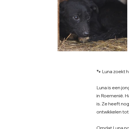
🐾 Luna zoekt 
Luna is een jo
in Roemenië. H
is. Ze heeft no
ontwikkelen tot
Omdat Luna nog 