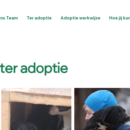
ns Team
Ter adoptie
Adoptie werkwijze
Hoe jij ku
ter adoptie