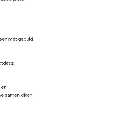
nsen met geduld,
tdat zij
e en
 we samen kijken