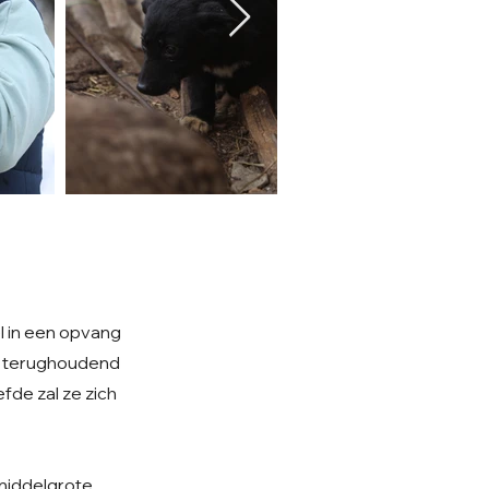
l in een opvang
en terughoudend
fde zal ze zich
 middelgrote