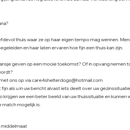
una?
liefdevol thuis waar ze op haar eigen tempo mag wennen. Me
begeleiden en haar laten ervaren hoe fijn een thuis kan zijn.
t kansje geven op een mooie toekomst? Of in opvang nemen to
wordt?
met ons op via
care4shelterdogs@hotmail.com
fijn als u in uw bericht alvast iets deelt over uw gezinssituati
o krijgen we een beter beeld van uw thuissituatie en kunnen
 match mogelijk is.
e middelmaat