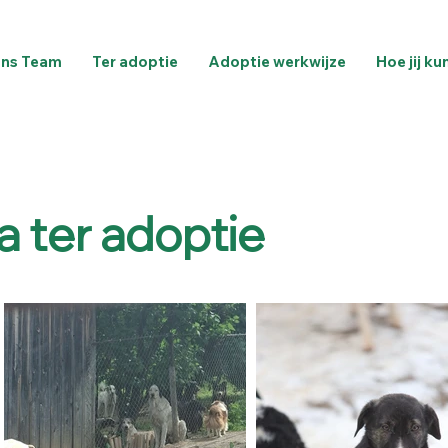
ns Team
Ter adoptie
Adoptie werkwijze
Hoe jij ku
a ter adoptie