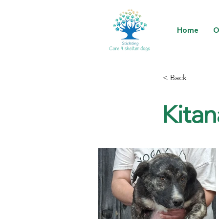
Home
O
< Back
Kitan