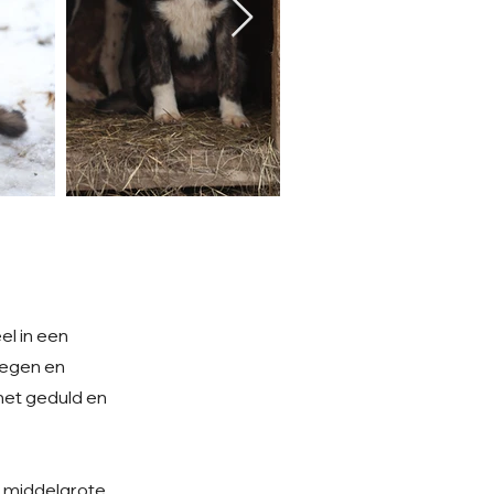
el in een
legen en
met geduld en
en middelgrote