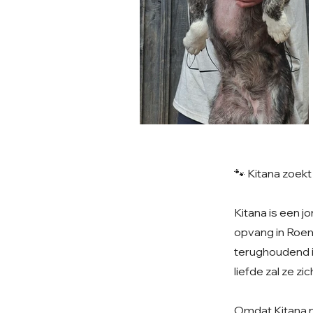
🐾 Kitana zoek
Kitana is een j
opvang in Roem
terughoudend i
liefde zal ze z
Omdat Kitana no