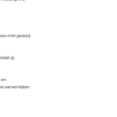
nsen met geduld,
tdat zij
e en
 we samen kijken