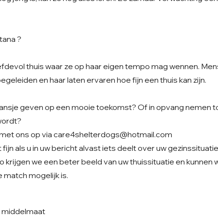
tana ?
liefdevol thuis waar ze op haar eigen tempo mag wennen. Me
begeleiden en haar laten ervaren hoe fijn een thuis kan zijn.
t kansje geven op een mooie toekomst? Of in opvang nemen to
wordt?
met ons op via
care4shelterdogs@hotmail.com
fijn als u in uw bericht alvast iets deelt over uw gezinssituati
o krijgen we een beter beeld van uw thuissituatie en kunnen
 match mogelijk is.
e middelmaat