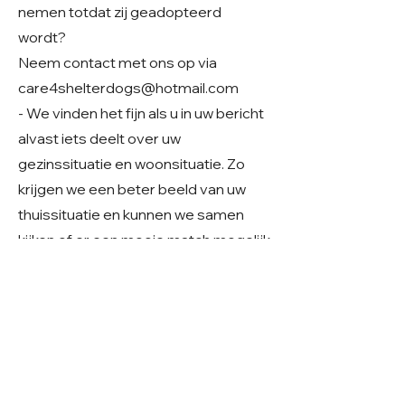
nemen totdat zij geadopteerd
wordt?
Neem contact met ons op via
care4shelterdogs@hotmail.com
- We vinden het fijn als u in uw bericht
alvast iets deelt over uw
gezinssituatie en woonsituatie. Zo
krijgen we een beter beeld van uw
thuissituatie en kunnen we samen
kijken of er een mooie match mogelijk
is.
Geslacht: Teefje
Grootte: Klein middelmaat
Leeftijd: Geboren ~2023/24
Verblijf: Buitenopvang in Roemenië
Gecastreerd/gesteriliseerd: Ja