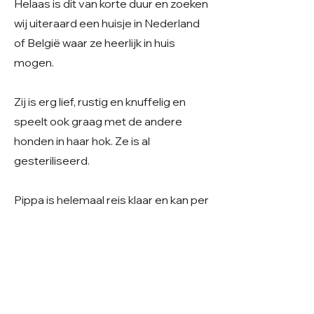
Helaas is dit van korte duur en zoeken
wij uiteraard een huisje in Nederland
of België waar ze heerlijk in huis
mogen.
Zij is erg lief, rustig en knuffelig en
speelt ook graag met de andere
honden in haar hok. Ze is al
gesteriliseerd.
Pippa is helemaal reis klaar en kan per
direct reizen 💛​
Geslacht: Teefje
Grootte: Middelmaat
Leeftijd: Geboren maart 2022
Verblijf: In opvang op een boerderij in