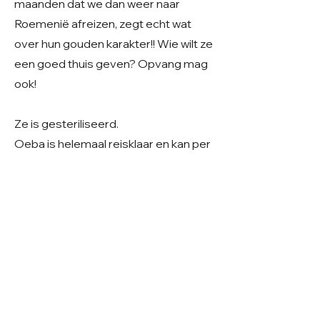
maanden dat we dan weer naar
Roemenië afreizen, zegt echt wat
over hun gouden karakter!! Wie wilt ze
een goed thuis geven? Opvang mag
ook!
Ze is gesteriliseerd.
Oeba is helemaal reisklaar en kan per
direct reizen
Geslacht: Teefje
Grootte: Middelmaat/groot
Leeftijd: Geboren maart 2022
Verblijf: Public shelter in Roemenië
Gecastreerd/gesteriliseerd: Ja
© 2026 Care 4 Shelter Dogs
KVK:
82232547