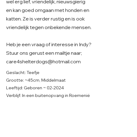
wel erg lief, vriendelijk, nieuwsgierig
en kan goed omgaan met honden en
katten. Ze is verder rustig en is ook
vriendelijk tegen onbekende mensen.
Heb je een vraag of interesse in Indy?
Stuur ons gerust een mailtje naar;
care4shelterdogs@hotmail.com
Geslacht: Teefje
Grootte: ~45cm, Middelmaat
Leeftijd: Geboren ~ 02-2024
Verblijf: In een buitenopvang in Roemenië
Gecastreerd/gesteriliseerd: Ja
© 2026 Care 4 Shelter Dogs
KVK:
82232547
UBN:
6913263