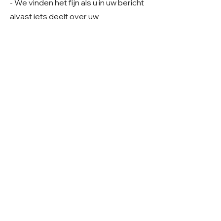
- We vinden het fijn als u in uw bericht
alvast iets deelt over uw
gezinssituatie en woonsituatie. Zo
krijgen we een beter beeld van uw
thuissituatie en kunnen we samen
kijken of er een mooie match mogelijk
is.
Geslacht: Teefje
Grootte: Verwachting middelmaat
Leeftijd: Geboren ~ 02-2026
Verblijf: Opvang in Roemenië
Gecastreerd/gesteriliseerd: Ja
© 2026 Care 4 Shelter Dogs
KVK:
82232547
UBN:
6913263