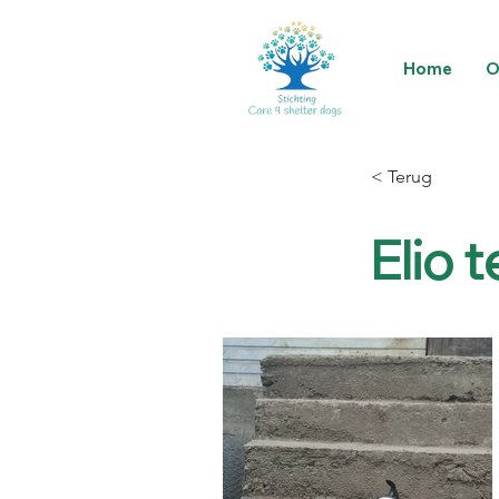
Home
O
< Terug
Elio 