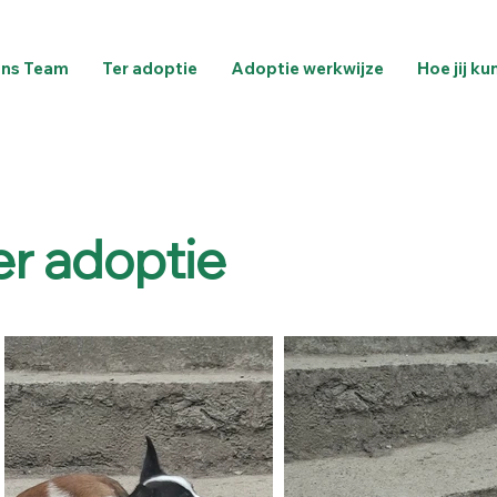
ns Team
Ter adoptie
Adoptie werkwijze
Hoe jij ku
ter adoptie