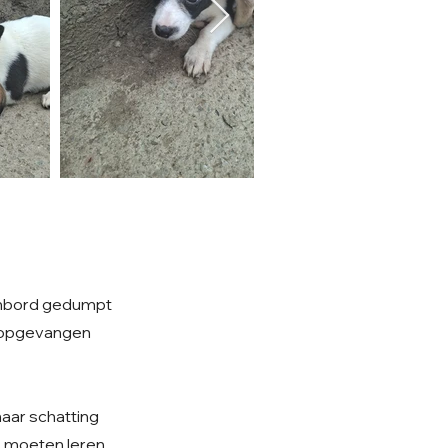
hambord gedumpt
jn opgevangen
naar schatting
es moeten leren.