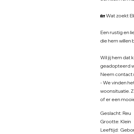
🏡 Wat zoekt El
Een rustig en l
die hem willen 
Wil jij hem da
geadopteerd 
Neem contact 
- We vinden het 
woonsituatie. Z
of er een mooi
Geslacht: Reu
Grootte: Klein
Leeftijd: Gebo