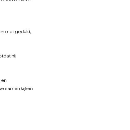
sen met geduld,
tdat hij
e en
 we samen kijken