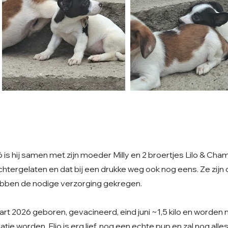
 is hij samen met zijn moeder Milly en 2 broertjes Lilo & C
 Achtergelaten en dat bij een drukke weg ook nog eens. Ze zi
ebben de nodige verzorging gekregen.
art 2026 geboren, gevacineerd, eind juni ~1,5 kilo en worden 
atje worden. Elio is erg lief, nog een echte pup en zal nog all