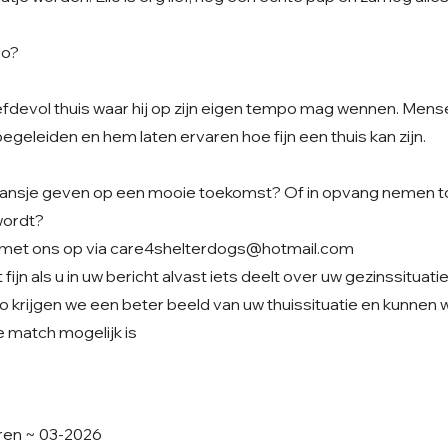
io?
iefdevol thuis waar hij op zijn eigen tempo mag wennen. Men
begeleiden en hem laten ervaren hoe fijn een thuis kan zijn.
t kansje geven op een mooie toekomst? Of in opvang nemen to
wordt?
met ons op via
care4shelterdogs@hotmail.com
fijn als u in uw bericht alvast iets deelt over uw gezinssituati
o krijgen we een beter beeld van uw thuissituatie en kunnen
e match mogelijk is
ren ~ 03-2026