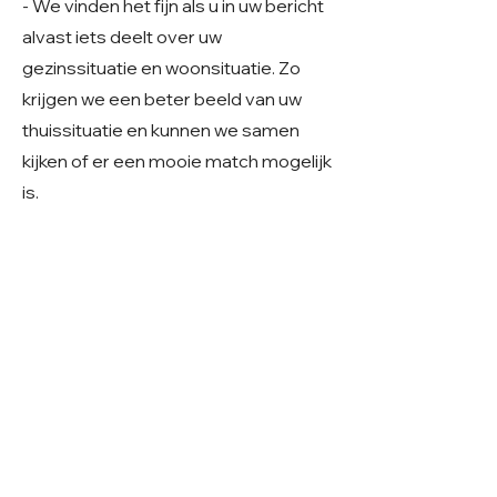
- We vinden het fijn als u in uw bericht
alvast iets deelt over uw
gezinssituatie en woonsituatie. Zo
krijgen we een beter beeld van uw
thuissituatie en kunnen we samen
kijken of er een mooie match mogelijk
is.
Geslacht: Teefje
Grootte: Middelmaat
Leeftijd: Geboren rond februari 2024
Verblijf: In Roemenië
Gecastreerd/gesteriliseerd: Ja
© 2026 Care 4 Shelter Dogs
KVK:
82232547
UBN:
6913263