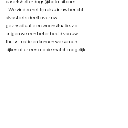
care4shelterdogs@hotmail.com
- We vinden het fijn als u in uw bericht
alvast iets deelt over uw
gezinssituatie en woonsituatie. Zo
krijgen we een beter beeld van uw
thuissituatie en kunnen we samen
kijken of er een mooie match mogelijk
is.
Geslacht: Reu
Grootte: ~40 cm, (klein) middelmaat
Leeftijd: Geboren rond 01-2024
Verblijf: In Roemenië
Gecastreerd/gesteriliseerd: Ja
© 2026 Care 4 Shelter Dogs
KVK:
82232547
UBN:
6913263