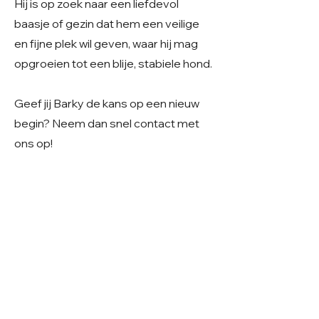
Hij is op zoek naar een liefdevol
baasje of gezin dat hem een veilige
en fijne plek wil geven, waar hij mag
opgroeien tot een blije, stabiele hond.
Geef jij Barky de kans op een nieuw
begin? Neem dan snel contact met
ons op!
care4shelterdogs@hotmail.com
Geslacht: Reu
Grootte: Middelmaat
Leeftijd: Geboren rond eind april 2025
Verblijf: In Roemenië
Gecastreerd/gesteriliseerd: Ja
© 2026 Care 4 Shelter Dogs
KVK:
82232547