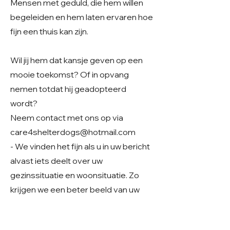
Mensen met geduld, die hem willen
begeleiden en hem laten ervaren hoe
fijn een thuis kan zijn.
Wil jij hem dat kansje geven op een
mooie toekomst? Of in opvang
nemen totdat hij geadopteerd
wordt?
Neem contact met ons op via
care4shelterdogs@hotmail.com
- We vinden het fijn als u in uw bericht
alvast iets deelt over uw
gezinssituatie en woonsituatie. Zo
krijgen we een beter beeld van uw
thuissituatie en kunnen we samen
kijken of er een mooie match mogelijk