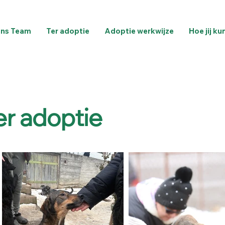
ns Team
Ter adoptie
Adoptie werkwijze
Hoe jij ku
ter adoptie