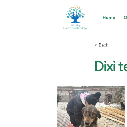
Home
O
< Back
Dixi 