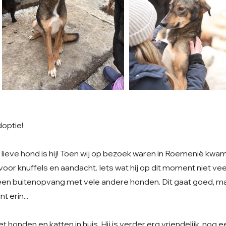
doptie!
lieve hond is hij! Toen wij op bezoek waren in Roemenië kwam h
or knuffels en aandacht. Iets wat hij op dit moment niet veel kr
en buitenopvang met vele andere honden. Dit gaat goed, maar
t erin...
t honden en katten in huis. Hij is verder erg vriendelijk, nog 