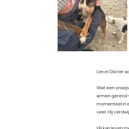
Lieve Dixi ter a
Wat een onwijs 
armen gerend vo
momenteel in e
veel. Hij verdwijn
Hij kan leven me