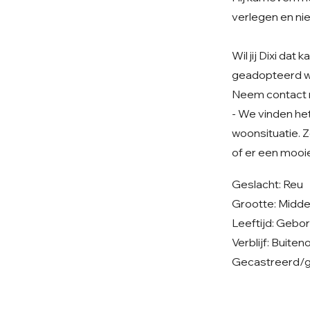
verlegen en nie
Wil jij Dixi da
geadopteerd 
Neem contact 
- We vinden het 
woonsituatie. Z
of er een mooie
Geslacht: Reu
Grootte: Midd
Leeftijd: Gebor
Verblijf: Buit
Gecastreerd/ge