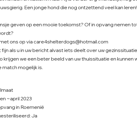
uwsgierig. Een jonge hond die nog ontzettend veel kan leren!
t kansje geven op een mooie toekomst? Of in opvang nemen tot
wordt?
met ons op via
care4shelterdogs@hotmail.com
fijn als u in uw bericht alvast iets deelt over uw gezinssituati
o krijgen we een beter beeld van uw thuissituatie en kunnen
 match mogelijk is.
elmaat
en ~april 2023
enopvang in Roemenië
steriliseerd: Ja