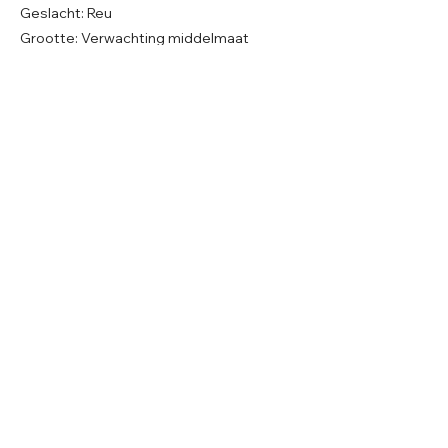
Geslacht: Reu
Grootte: Verwachting middelmaat
Leeftijd: Geboren ~ 02-2026
Verblijf: In Roemenië
Gecastreerd/gesteriliseerd: Nog niet
© 2026 Care 4 Shelter Dogs
KVK:
82232547
UBN:
6913263