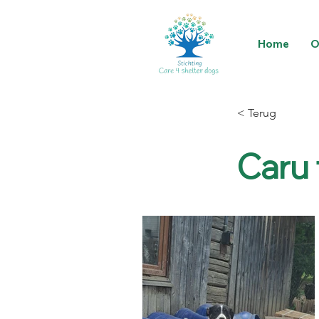
Home
O
< Terug
Caru 