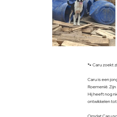
🐾 Caru zoekt 
Caru is een jon
Roemenië. Zijn 
Hij heeft nog n
ontwikkelen tot
Omdat Caru nog 