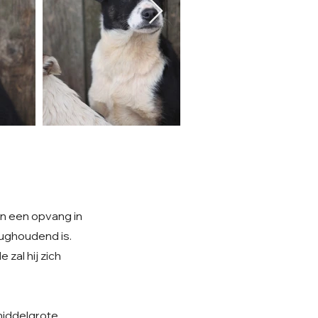
in een opvang in
rughoudend is.
zal hij zich
 middelgrote