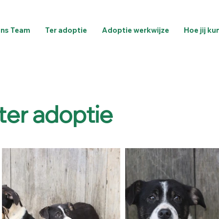
ns Team
Ter adoptie
Adoptie werkwijze
Hoe jij ku
ter adoptie