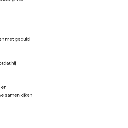
sen met geduld,
tdat hij
e en
 we samen kijken