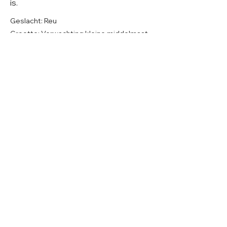
is.
Geslacht: Reu
Grootte: Verwachting kleine middelmaat
Leeftijd: Geboren rond 8-2025
Verblijf: Buitenverblijf in Roemenië
Gecastreerd/gesteriliseerd: Ja
© 2026 Care 4 Shelter Dogs
KVK:
82232547
UBN:
6913263