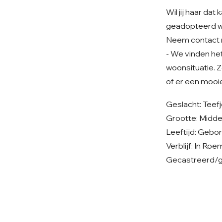
Wil jij haar d
geadopteerd 
Neem contact 
- We vinden het 
woonsituatie. Z
of er een mooie
Geslacht: Teef
Grootte: Midd
Leeftijd: Gebo
Verblijf: In Ro
Gecastreerd/ge
© 2026 Care 4 Shelter Dogs
KVK: 82232547
UBN: 6913263