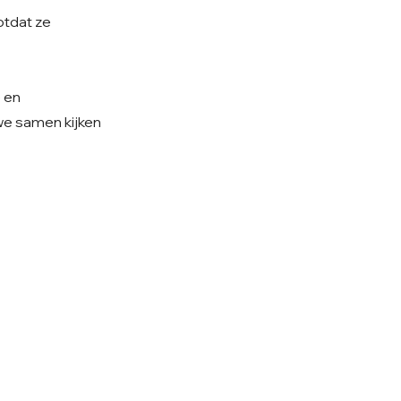
otdat ze
e en
 we samen kijken
olg ons op Instagram