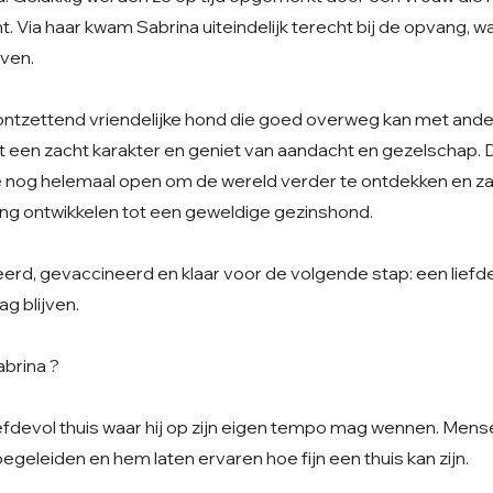
ht. Via haar kwam Sabrina uiteindelijk terecht bij de opvang, 
even.
 ontzettend vriendelijke hond die goed overweg kan met and
ft een zacht karakter en geniet van aandacht en gezelschap. 
ze nog helemaal open om de wereld verder te ontdekken en za
ing ontwikkelen tot een geweldige gezinshond.
seerd, gevaccineerd en klaar voor de volgende stap: een liefd
ag blijven.
abrina ?
iefdevol thuis waar hij op zijn eigen tempo mag wennen. Men
begeleiden en hem laten ervaren hoe fijn een thuis kan zijn.