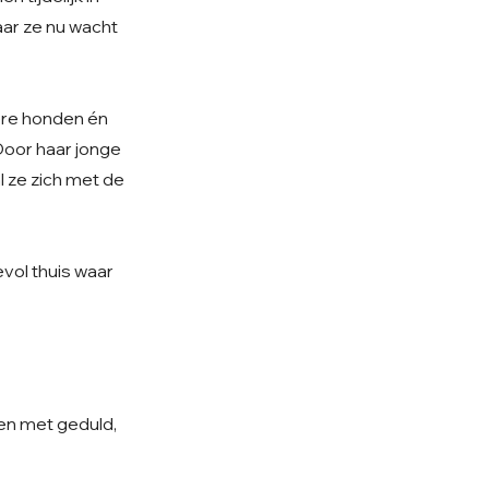
waar ze nu wacht
ere honden én
Door haar jonge
l ze zich met de
evol thuis waar
sen met geduld,