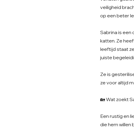
veiligheid brac
op een beter l
Sabrina is een
katten. Ze hee
leeftijd staat 
juiste begeleid
Ze is gesterili
ze voor altijd m
🏡 Wat zoekt S
Een rustig en l
die hem willen 