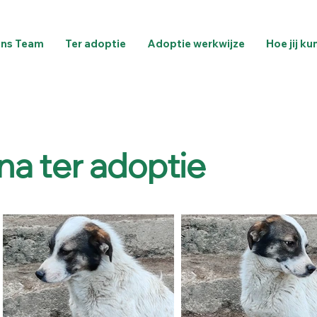
ns Team
Ter adoptie
Adoptie werkwijze
Hoe jij ku
na ter adoptie