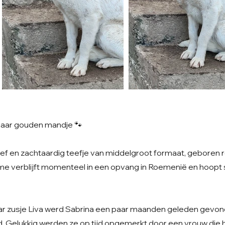
haar gouden mandje 🐾
lief en zachtaardig teefje van middelgroot formaat, geboren 
e verblijft momenteel in een opvang in Roemenië en hoopt s
 zusje Liva werd Sabrina een paar maanden geleden gevon
. Gelukkig werden ze op tijd opgemerkt door een vrouw die hen