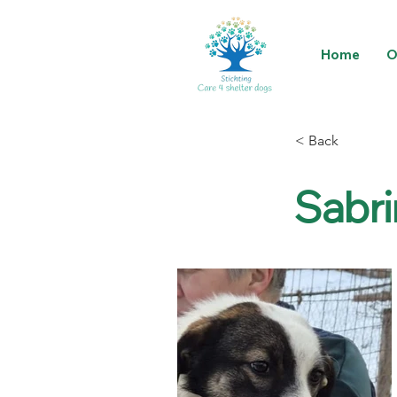
Home
O
< Back
Sabri