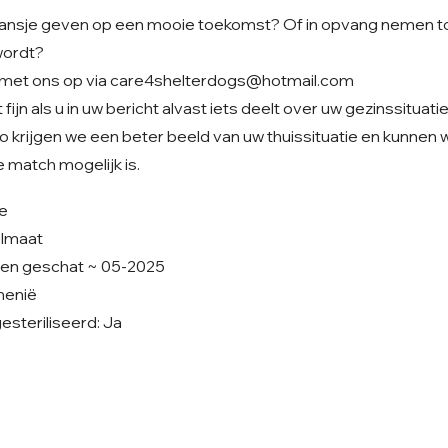
at kansje geven op een mooie toekomst? Of in opvang nemen t
wordt?
met ons op via
care4shelterdogs@hotmail.com
fijn als u in uw bericht alvast iets deelt over uw gezinssituati
o krijgen we een beter beeld van uw thuissituatie en kunnen
 match mogelijk is.
je
elmaat
ren geschat ~ 05-2025
emenië
steriliseerd: Ja
Volg ons op Facebook
V