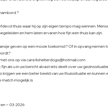
Chambord ?
iefdevol thuis waar hij op zijn eigen tempo mag wennen. Men
begeleiden en hem laten ervaren hoe fijn een thuis kan zijn.
t kansje geven op een mooie toekomst? Of in opvang nemen to
wordt?
met ons op via
care4shelterdogs@hotmail.com
fijn als u in uw bericht alvast iets deelt over uw gezinssituati
o krijgen we een beter beeld van uw thuissituatie en kunnen
e match mogelijk is
ren ~ 03-2026