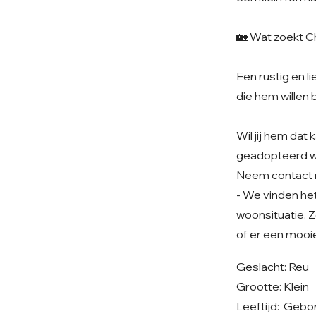
🏡 Wat zoekt 
Een rustig en l
die hem willen 
Wil jij hem da
geadopteerd 
Neem contact 
- We vinden het 
woonsituatie. Z
of er een mooi
Geslacht: Reu
Grootte: Klein
Leeftijd: Gebo