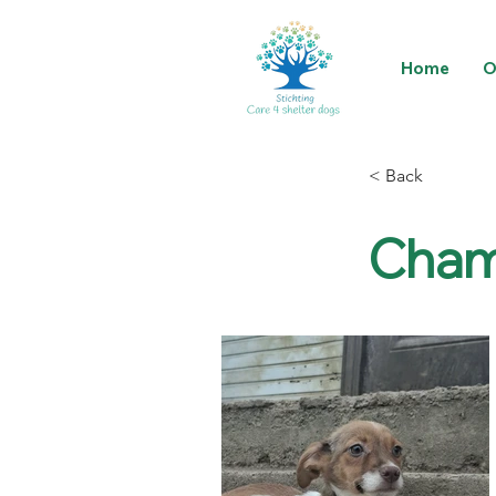
Home
O
< Back
Cham