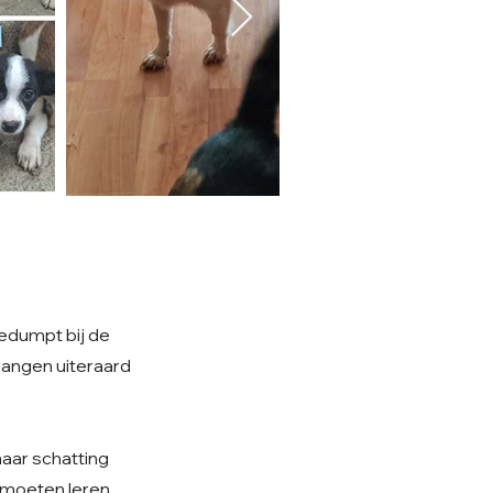
gedumpt bij de
vangen uiteraard
naar schatting
s moeten leren.