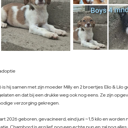
adoptie
is hij samen met zijn moeder Milly en 2 broertjes Elio & Lilo 
gelaten en dat bij een drukke weg ook nog eens. Ze zijn opge
odige verzorging gekregen.
art 2026 geboren, gevacineerd, eind juni ~1,5 kilo en worden 
atje. Chambord is erg lief, nog een echte pup en zal nog alle