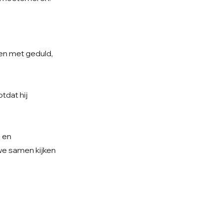
sen met geduld,
tdat hij
e en
 we samen kijken