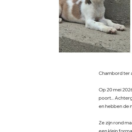
Chambord ter 
Op 20 mei 2026 
poort... Achter
en hebben de n
Ze zijn rond ma
een klein forma