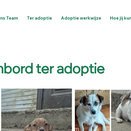
ns Team
Ter adoptie
Adoptie werkwijze
Hoe jij ku
bord ter adoptie