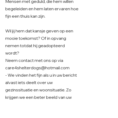
Mensen met geduld, die hem willen
begeleiden en hem laten ervaren hoe
fijn een thuis kan zijn.
Wil jij hem dat kansje geven op een
mooie toekomst? Of in opvang
nemen totdat hij geadopteerd
wordt?
Neem contact met ons op via
care4shelterdogs@hotmail.com
- We vinden het fijn als u in uw bericht
alvast iets deelt over uw
gezinssituatie en woonsituatie. Zo
krijgen we een beter beeld van uw
thuissituatie en kunnen we samen
kijken of er een mooie match mogelijk