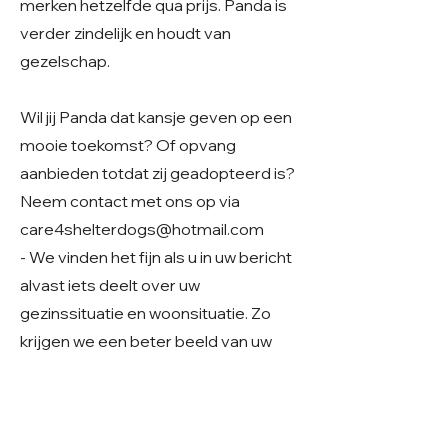
merken hetzelfde qua prijs. Panda is
verder zindelijk en houdt van
gezelschap.
Wil jij Panda dat kansje geven op een
mooie toekomst? Of opvang
aanbieden totdat zij geadopteerd is?
Neem contact met ons op via
care4shelterdogs@hotmail.com
- We vinden het fijn als u in uw bericht
alvast iets deelt over uw
gezinssituatie en woonsituatie. Zo
krijgen we een beter beeld van uw
thuissituatie en kunnen we samen
kijken of er een mooie match mogelijk
is.