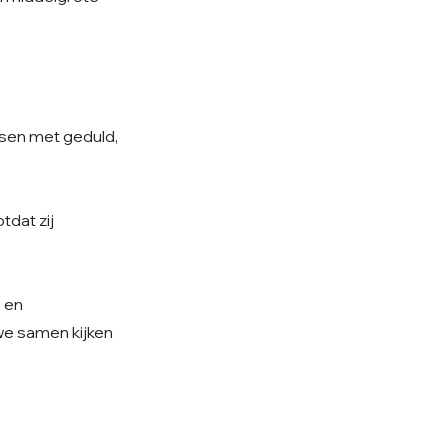
nsen met geduld,
tdat zij
e en
 we samen kijken