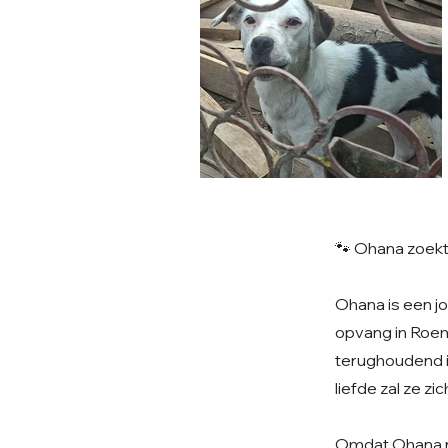
🐾 Ohana zoek
Ohana is een j
opvang in Roem
terughoudend i
liefde zal ze z
Omdat Ohana nog