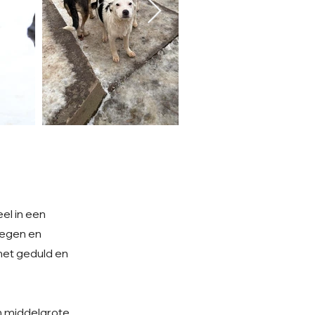
el in een
legen en
met geduld en
en middelgrote