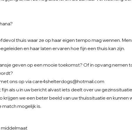
Ohana?
liefdevol thuis waar ze op haar eigen tempo mag wennen. Me
begeleiden en haar laten ervaren hoe fijn een thuis kan zijn.
t kansje geven op een mooie toekomst? Of in opvang nemen to
wordt?
met ons op via
care4shelterdogs@hotmail.com
fijn als u in uw bericht alvast iets deelt over uw gezinssituati
o krijgen we een beter beeld van uw thuissituatie en kunnen
 match mogelijk is.
e middelmaat