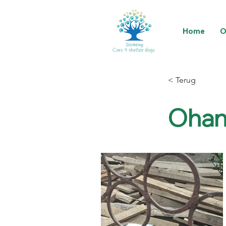
Home
O
< Terug
Ohana