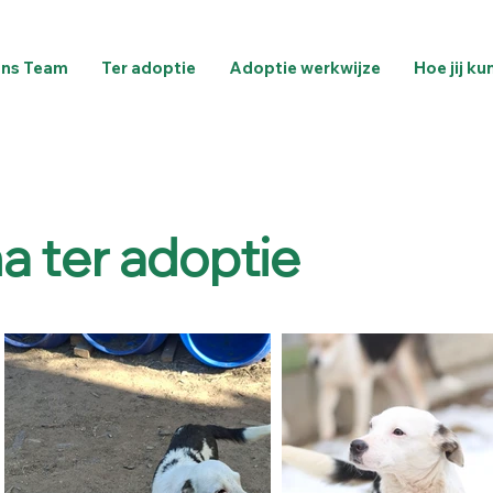
ns Team
Ter adoptie
Adoptie werkwijze
Hoe jij ku
 ter adoptie