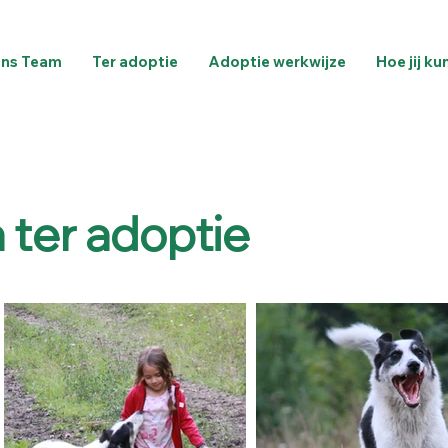
ns Team
Ter adoptie
Adoptie werkwijze
Hoe jij ku
ter adoptie