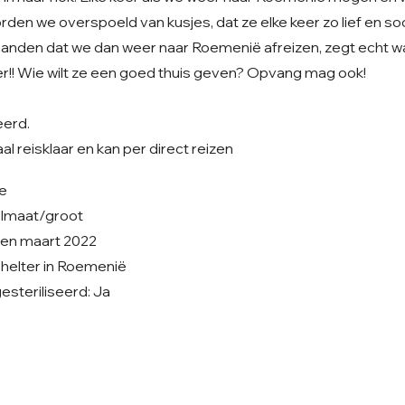
den we overspoeld van kusjes, dat ze elke keer zo lief en soci
nden dat we dan weer naar Roemenië afreizen, zegt echt w
r!! Wie wilt ze een goed thuis geven? Opvang mag ook!
eerd.
l reisklaar en kan per direct reizen
je
elmaat/groot
ren maart 2022
 shelter in Roemenië
steriliseerd: Ja
Volg ons op Facebook
V