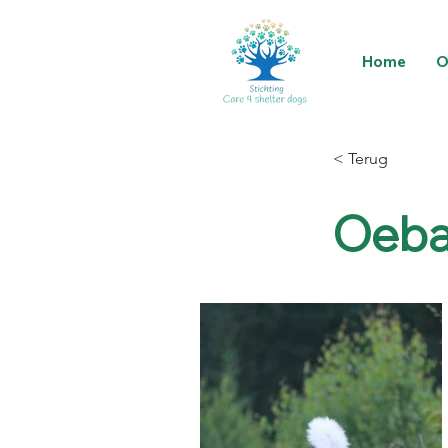
Home
O
< Terug
Oeba 