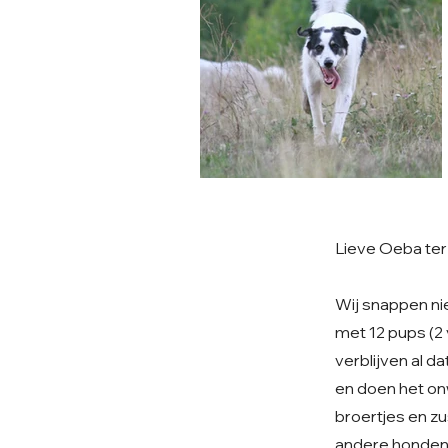
Lieve Oeba ter 
Wij snappen ni
met 12 pups (2 
verblijven al d
en doen het onw
broertjes en zu
andere honden 