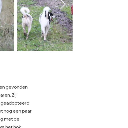
e en gevonden
ren. Zij
is geadopteerd
et nog een paar
aag met de
we het hok