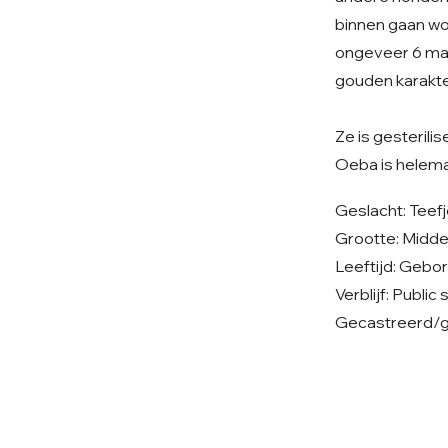
binnen gaan wor
ongeveer 6 maa
gouden karakte
Ze is gesterilis
Oeba is helemaa
Geslacht: Teef
Grootte: Midd
Leeftijd: Gebo
Verblijf: Public
Gecastreerd/ge
© 2026 Care 4 Shelter Dogs
KVK: 82232547
UBN: 6913263