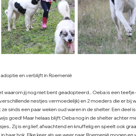
adoptie en verblijft in Roemenië
et waarom jij nog niet bent geadopteerd... Oeba is een teefj
verschillende nestjes vermoedelijk) en 2 moeders die er bij wa
at ze sinds een paar weken oud waren in de shelter. Een deel 
ijs goed! Maar helaas blijft Oeba nog in de shelter achter m
sjes.. Zij is erg lief, afwachtend en knuffelig en speelt ook gr
in haar hok. Elke keer als we weer naar Roemenië mogen en 