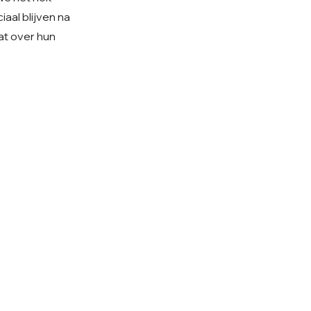
aal blijven na
at over hun
olg ons op Instagram