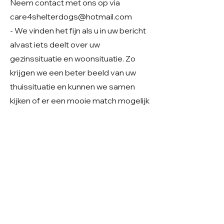
Neem contact met ons op via
care4shelterdogs@hotmail.com
- We vinden het fijn als u in uw bericht
alvast iets deelt over uw
gezinssituatie en woonsituatie. Zo
krijgen we een beter beeld van uw
thuissituatie en kunnen we samen
kijken of er een mooie match mogelijk
is.
Geslacht: Teefje
Grootte: Middelgroot
Leeftijd: Geboren ~ 2023/24
Verblijf: Buitenopvang in Roemenië
Gecastreerd/gesteriliseerd: Ja
© 2026 Care 4 Shelter Dogs
KVK:
82232547