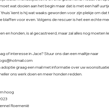
j moet wat dooien aan het begin maar dat is met een half uurt
 'thuis' kent is hij wat waaks geworden voor zijn plekje om da
r te blaffen voor even. Volgens de rescuer is het een echte m
ten en honden, is al gecastreerd, maar zal alles nog moeten ler
ag of interesse in Jace? Stuur ons dan een mailtje naar
dogs@hotmail.com
in adoptie graag een mail met informatie over uw woonsituatie
sneller ons werk doen en meer honden redden.
 cm hoog
2023
nkennel Roemenië