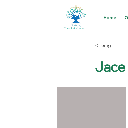
Home
O
< Terug
Jace 