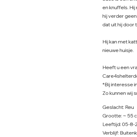
en knuffels. Hi
hij verder geen
dat uit hij doo
Hij kan met kat
nieuwe huisje.
Heeft u een vra
Care4shelter
*Bij interesse 
Zo kunnen wij 
Geslacht: Reu
Grootte: ~ 55
Leeftijd: 05-8-
Verblijf: Buite