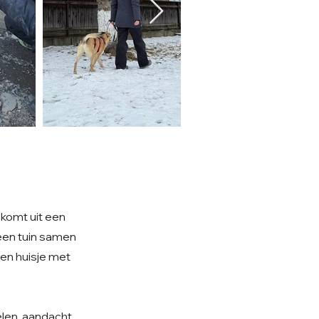
 komt uit een
 een tuin samen
een huisje met
elen, aandacht