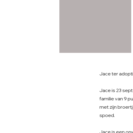
Jace ter adopt
Jace is 23 sept
familie van 9 p
met zijn broert
spoed.
Jace is een onw