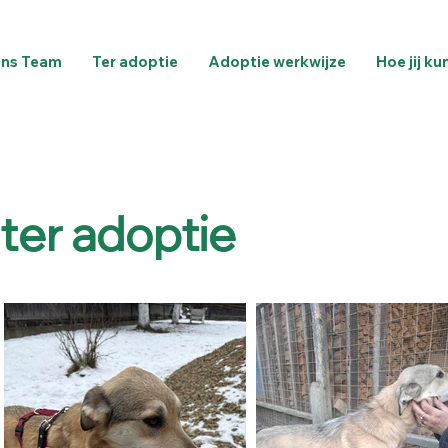
ns Team
Ter adoptie
Adoptie werkwijze
Hoe jij ku
ter adoptie