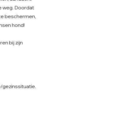
je weg. Doordat
t te beschermen,
ensen hond!
en bij zijn
/gezinssituatie.