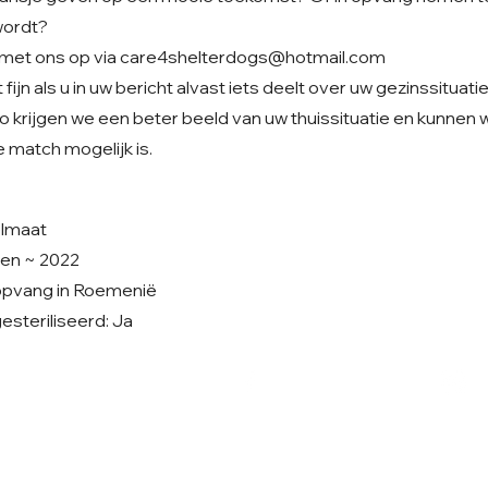
wordt?
met ons op via
care4shelterdogs@hotmail.com
fijn als u in uw bericht alvast iets deelt over uw gezinssituati
o krijgen we een beter beeld van uw thuissituatie en kunnen
 match mogelijk is.
elmaat
ren ~ 2022
enopvang in Roemenië
steriliseerd: Ja
Volg ons op Facebook
V