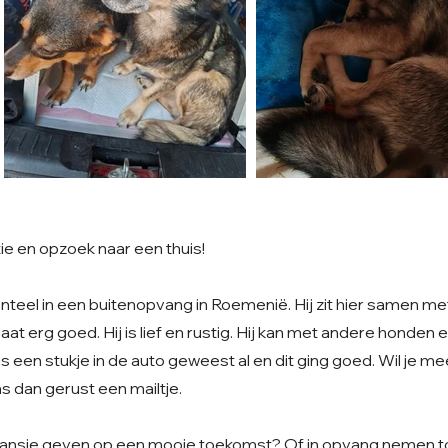
ie en opzoek naar een thuis!
nteel in een buitenopvang in Roemenië. Hij zit hier samen me
aat erg goed. Hij is lief en rustig. Hij kan met andere honden 
 is een stukje in de auto geweest al en dit ging goed. Wil je 
s dan gerust een mailtje.
t kansje geven op een mooie toekomst? Of in opvang nemen to