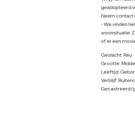
geadopteerd 
Neem contact 
- We vinden het 
woonsituatie. Z
of er een mooie
Geslacht: Reu
Grootte: Midd
Leeftijd: Gebo
Verblijf: Buit
Gecastreerd/ge
© 2026 Care 4 Shelter Dogs
KVK: 82232547
UBN: 6913263