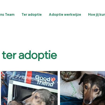
ns Team
Ter adoptie
Adoptie werkwijze
Hoe jij ku
 ter adoptie