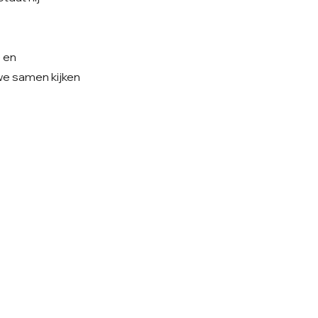
e en
 we samen kijken
olg ons op Instagram