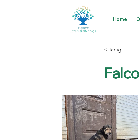
Home
O
< Terug
Falco