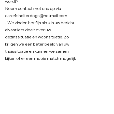
wordt?
Neem contact met ons op via
care4shelterdogs@hotmail.com
- We vinden het fijn als u in uw bericht
alvast iets deelt over uw
gezinssituatie en woonsituatie. Zo
krijgen we een beter beeld van uw
thuissituatie en kunnen we samen
kijken of er een mooie match mogelijk
is.
Geslacht: Reu
Grootte: Groot, 60 cm
Leeftijd: Geboren rond 2020
Verblijf: Buitenopvang in Roemenië
Gecastreerd/gesteriliseerd: Ja