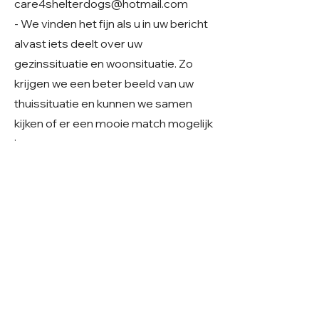
care4shelterdogs@hotmail.com
- We vinden het fijn als u in uw bericht
alvast iets deelt over uw
gezinssituatie en woonsituatie. Zo
krijgen we een beter beeld van uw
thuissituatie en kunnen we samen
kijken of er een mooie match mogelijk
is.
Geslacht: Reu
Grootte: ~40 cm, (klein) middelmaat
Leeftijd: Geboren rond 01-2024
Verblijf: In Roemenië
Gecastreerd/gesteriliseerd: Ja
© 2026 Care 4 Shelter Dogs
KVK:
82232547
UBN:
6913263