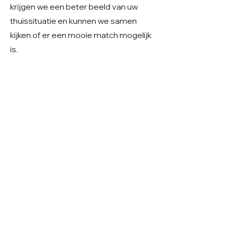
krijgen we een beter beeld van uw
thuissituatie en kunnen we samen
kijken of er een mooie match mogelijk
is.
Geslacht: Reu
Grootte: Middelmaat
Leeftijd: Geboren ~ 2022
Verblijf: Buitenopvang in Roemenië
Gecastreerd/gesteriliseerd: Ja
© 2026 Care 4 Shelter Dogs
KVK:
82232547
UBN:
6913263
Volg ons op
Facebook