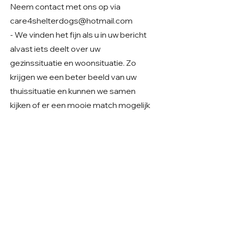
Neem contact met ons op via
care4shelterdogs@hotmail.com
- We vinden het fijn als u in uw bericht
alvast iets deelt over uw
gezinssituatie en woonsituatie. Zo
krijgen we een beter beeld van uw
thuissituatie en kunnen we samen
kijken of er een mooie match mogelijk
is.
Geslacht: Reu
Grootte: Groot, 60 cm
Leeftijd: Geboren rond 2020
Verblijf: Buitenopvang in Roemenië
Gecastreerd/gesteriliseerd: Ja
© 2026 Care 4 Shelter Dogs
KVK:
82232547