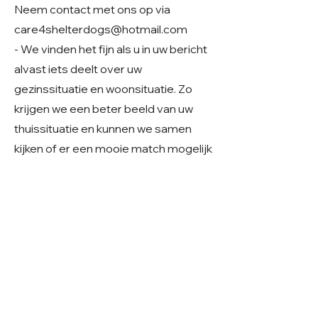
Neem contact met ons op via
care4shelterdogs@hotmail.com
- We vinden het fijn als u in uw bericht
alvast iets deelt over uw
gezinssituatie en woonsituatie. Zo
krijgen we een beter beeld van uw
thuissituatie en kunnen we samen
kijken of er een mooie match mogelijk
is.
Geslacht: Teefje
Grootte: 40 cm, kleine middelmaat
Leeftijd: Geboren rond 01-2024
Verblijf: In Roemenië
Gecastreerd/gesteriliseerd: Ja
© 2026 Care 4 Shelter Dogs
KVK:
82232547