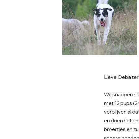
Lieve Oeba ter 
Wij snappen ni
met 12 pups (2 
verblijven al d
en doen het onw
broertjes en zu
andere honden 