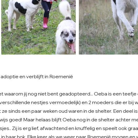
adoptie en verblijft in Roemenië
et waarom jij nog niet bent geadopteerd... Oeba is een teefj
verschillende nestjes vermoedelijk) en 2 moeders die er bij wa
at ze sinds een paar weken oud waren in de shelter. Een deel 
ijs goed! Maar helaas blijft Oeba nog in de shelter achter m
sjes.. Zij is erg lief, afwachtend en knuffelig en speelt ook gr
in haar hok. Elke keer als we weer naar Roemenië mogen en 