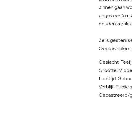
binnen gaan wor
ongeveer 6 maa
gouden karakte
Ze is gesterilis
Oeba is helemaa
Geslacht: Teef
Grootte: Midd
Leeftijd: Gebo
Verblijf: Public
Gecastreerd/ge