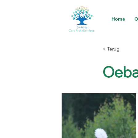
Home
O
< Terug
Oeba 