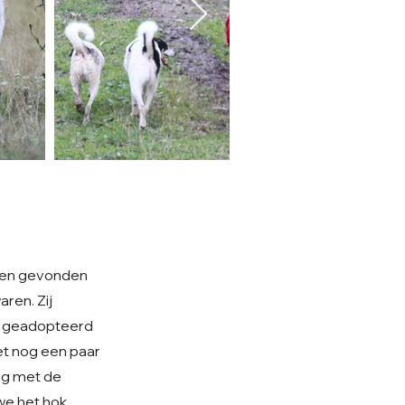
e en gevonden
ren. Zij
is geadopteerd
et nog een paar
aag met de
we het hok