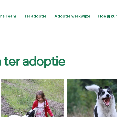
ns Team
Ter adoptie
Adoptie werkwijze
Hoe jij ku
ter adoptie