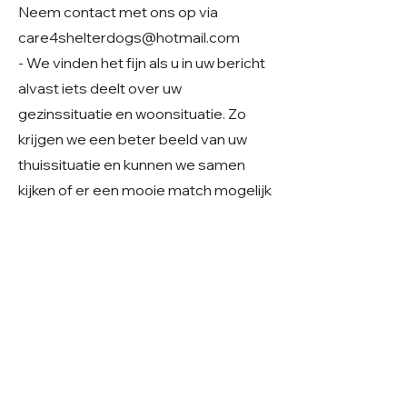
Neem contact met ons op via
care4shelterdogs@hotmail.com
- We vinden het fijn als u in uw bericht
alvast iets deelt over uw
gezinssituatie en woonsituatie. Zo
krijgen we een beter beeld van uw
thuissituatie en kunnen we samen
kijken of er een mooie match mogelijk
is.
Geslacht: Reu
Grootte: Middelmaat
Leeftijd: Geboren ~april 2023
Verblijf: Buitenopvang in Roemenië
Gecastreerd/gesteriliseerd: Ja
© 2026 Care 4 Shelter Dogs
KVK:
82232547