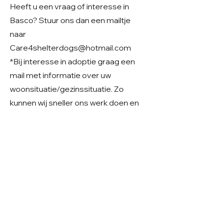
Heeft u een vraag of interesse in
Basco? Stuur ons dan een mailtje
naar
Care4shelterdogs@hotmail.com
*Bij interesse in adoptie graag een
mail met informatie over uw
woonsituatie/gezinssituatie. Zo
kunnen wij sneller ons werk doen en
meer honden redden.
Geslacht: Reu
Grootte: Middelmaat/ 62 cm
Leeftijd:
05-8-2023
Verblijf: Buitenkennel Roemenië
Gecastreerd/gesteriliseerd: Ja
© 2026 Care 4 Shelter Dogs
KVK:
82232547