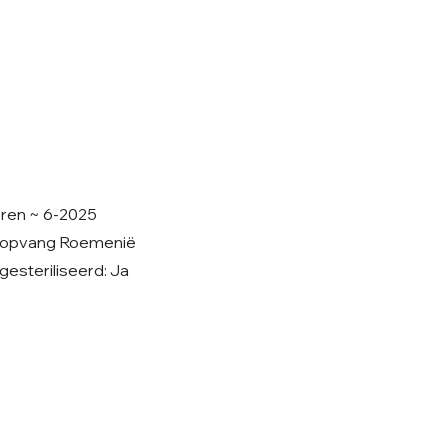
oren ~ 6-2025
tenopvang Roemenië
esteriliseerd: Ja
Volg ons op Facebook
V