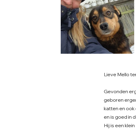
Lieve Mello te
Gevonden ergen
geboren ergens
katten en ook 
en is goed in d
Hij is een klei