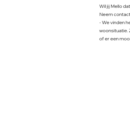
Wil jij Mello
Neem contact
- We vinden het
woonsituatie. 
of er een mooi