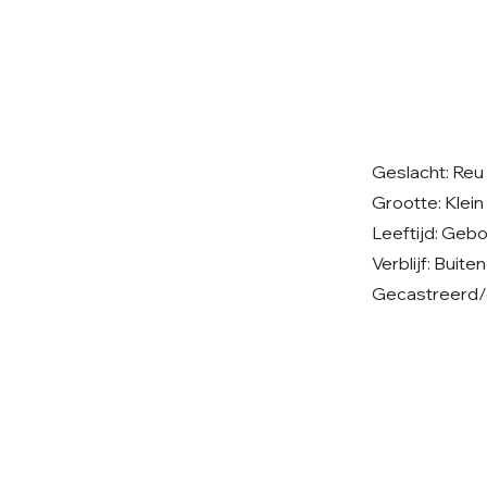
Geslacht: Reu
Grootte: Klein
Leeftijd: Geb
Verblijf: Bui
Gecastreerd/g
© 2026 Care 4 Shelter Dogs