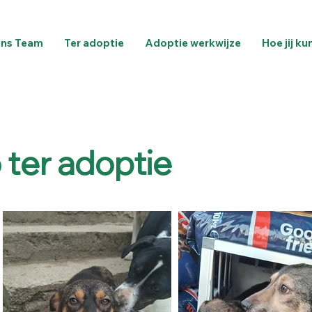
ns Team
Ter adoptie
Adoptie werkwijze
Hoe jij ku
 ter adoptie