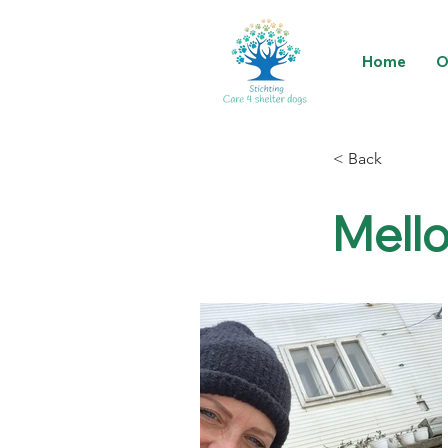
Home
O
< Back
Mello