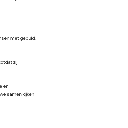
ensen met geduld,
otdat zij
ie en
n we samen kijken