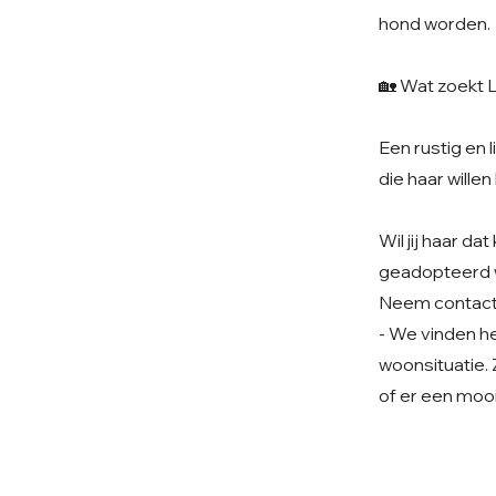
hond worden.
🏡 Wat zoekt 
Een rustig en
die haar willen
Wil jij haar d
geadopteerd 
Neem contact
- We vinden het
woonsituatie. 
of er een mooi