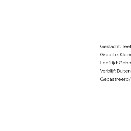
Geslacht: Tee
Grootte: Klei
Leeftijd: Geb
Verblijf: Buite
Gecastreerd/g
© 2026 Care 4 Shelter Dogs