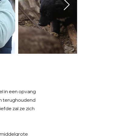
el in een opvang
 en terughoudend
efde zal ze zich
n middelgrote