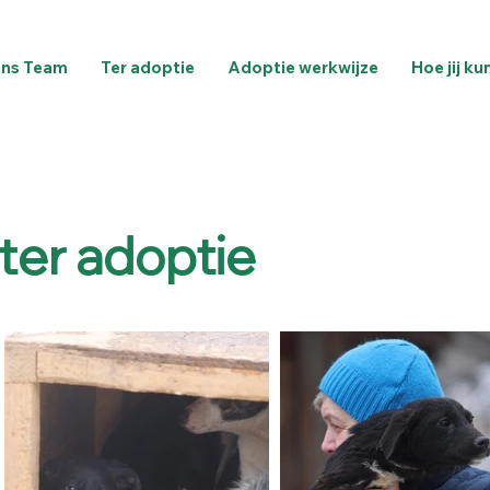
ns Team
Ter adoptie
Adoptie werkwijze
Hoe jij ku
ter adoptie