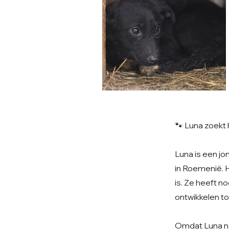
🐾 Luna zoekt
Luna is een jo
in Roemenië. 
is. Ze heeft n
ontwikkelen to
Omdat Luna nog