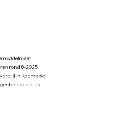
f
ne middelmaat
oren rond 8-2025
nverblijf in Roemenië
esteriliseerd: Ja
Volg ons op Facebook
V