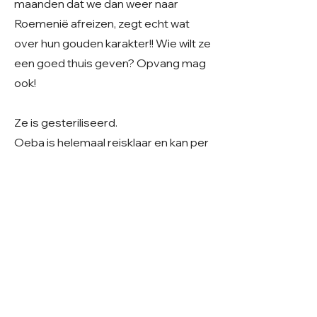
maanden dat we dan weer naar
Roemenië afreizen, zegt echt wat
over hun gouden karakter!! Wie wilt ze
een goed thuis geven? Opvang mag
ook!
Ze is gesteriliseerd.
Oeba is helemaal reisklaar en kan per
direct reizen
Geslacht: Teefje
Grootte: Middelmaat/groot
Leeftijd: Geboren maart 2022
Verblijf: Public shelter in Roemenië
Gecastreerd/gesteriliseerd: Ja
© 2026 Care 4 Shelter Dogs
KVK:
82232547