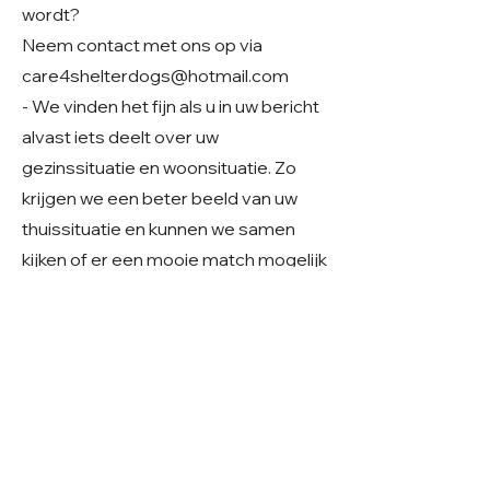
wordt?
Neem contact met ons op via
care4shelterdogs@hotmail.com
- We vinden het fijn als u in uw bericht
alvast iets deelt over uw
gezinssituatie en woonsituatie. Zo
krijgen we een beter beeld van uw
thuissituatie en kunnen we samen
kijken of er een mooie match mogelijk
is.
Geslacht: Reu
Grootte: Middelmaat 50 cm
Leeftijd: Geboren rond begin 2023
Verblijf: Buitenopvang in Roemenië
Gecastreerd/gesteriliseerd: Ja