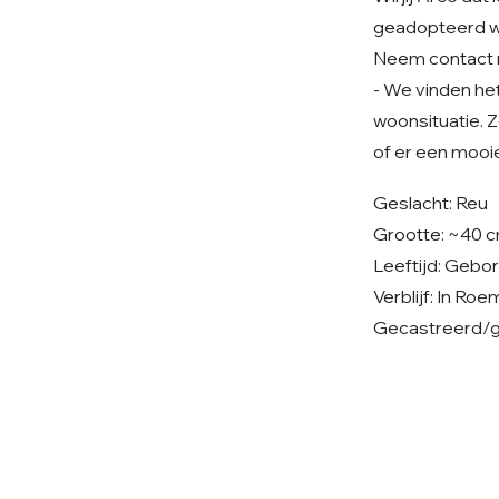
geadopteerd 
Neem contact 
- We vinden het 
woonsituatie. Z
of er een mooie
Geslacht: Reu
Grootte: ~40 c
Leeftijd: Gebo
Verblijf: In Ro
Gecastreerd/ge
© 2026 Care 4 Shelter Dogs