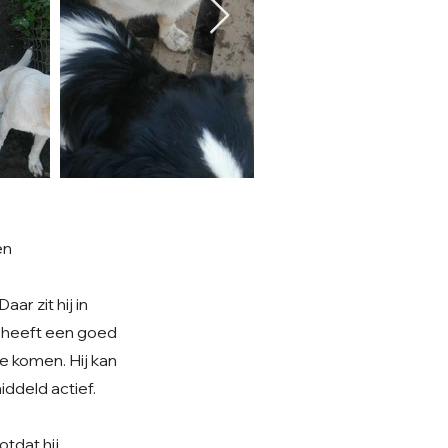
en
ar zit hij in
en heeft een goed
te komen. Hij kan
iddeld actief.
tdat hij