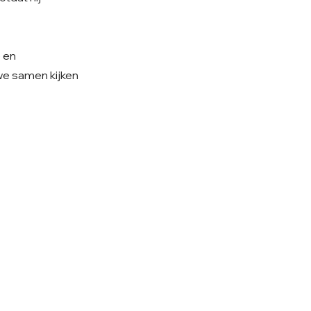
e en
 we samen kijken
olg ons op Instagram