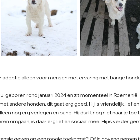
r adoptie alleen voor mensen met ervaring met bange hond
u, geboren rond januari 2024 en zit momenteel in Roemenië. Da
met andere honden, dit gaat erg goed. Hij is vriendelijk, lief 
 alleen nog erg verlegen en bang. Hij durft nog niet naar je toe 
en omgaan, is daar erg lief en sociaal mee. Hij is verder gem
at kansje geven op een mooie toekomst? Of in opvang nemen to