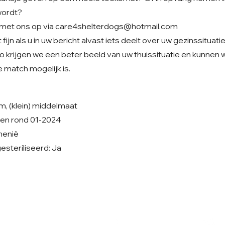
wordt?
met ons op via
care4shelterdogs@hotmail.com
fijn als u in uw bericht alvast iets deelt over uw gezinssituati
o krijgen we een beter beeld van uw thuissituatie en kunnen
 match mogelijk is.
m, (klein) middelmaat
ren rond 01-2024
emenië
steriliseerd: Ja
Volg ons op Facebook
V