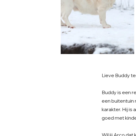
Lieve Buddy te
Buddy is een re
een buitentuin 
karakter. Hij is
goed met kinder
Wil jij Arco d