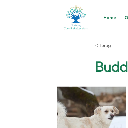
Home
O
< Terug
Buddy