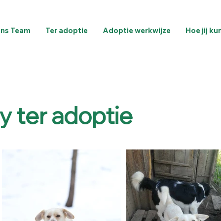
ns Team
Ter adoptie
Adoptie werkwijze
Hoe jij ku
 ter adoptie