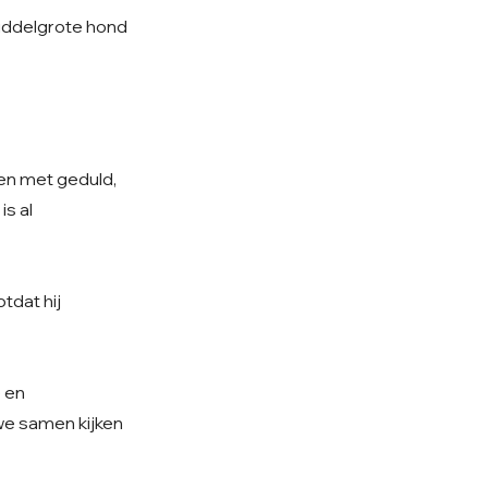
 middelgrote hond
sen met geduld,
is al
tdat hij
e en
 we samen kijken