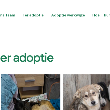
ns Team
Ter adoptie
Adoptie werkwijze
Hoe jij ku
ter adoptie