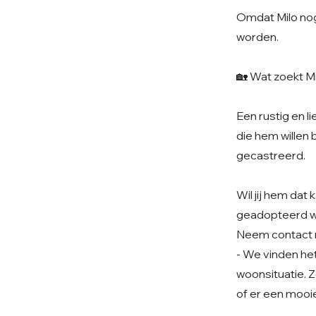
Omdat Milo nog 
worden.
🏡 Wat zoekt M
Een rustig en l
die hem willen b
gecastreerd.
Wil jij hem da
geadopteerd 
Neem contact 
- We vinden het 
woonsituatie. Z
of er een mooie