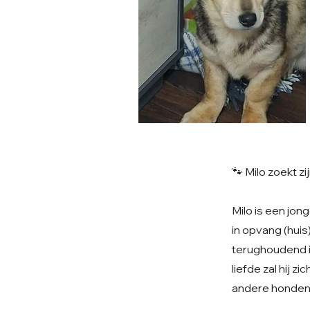
🐾 Milo zoekt z
Milo is een jon
in opvang (huis
terughoudend i
liefde zal hij z
andere honden 