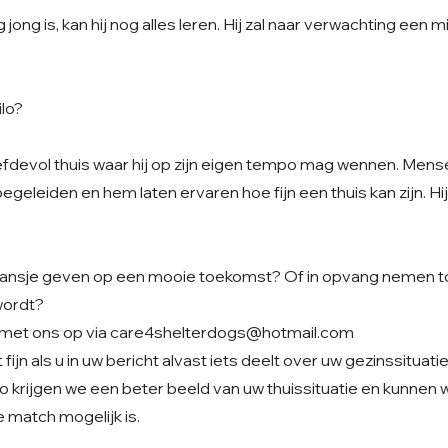
jong is, kan hij nog alles leren. Hij zal naar verwachting een
ilo?
iefdevol thuis waar hij op zijn eigen tempo mag wennen. Men
egeleiden en hem laten ervaren hoe fijn een thuis kan zijn. Hij 
t kansje geven op een mooie toekomst? Of in opvang nemen to
wordt?
met ons op via
care4shelterdogs@hotmail.com
fijn als u in uw bericht alvast iets deelt over uw gezinssituati
o krijgen we een beter beeld van uw thuissituatie en kunnen
 match mogelijk is.