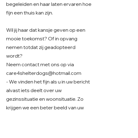
begeleiden en haar laten ervaren hoe
fijn een thuis kan zijn.
Wil jij haar dat kansje geven op een
mooie toekomst? Of in opvang
nemen totdat zij geadopteerd
wordt?
Neem contact met ons op via
care4shelterdogs@hotmail.com
- We vinden het fijn als u in uw bericht
alvast iets deelt over uw
gezinssituatie en woonsituatie. Zo
krijgen we een beter beeld van uw
thuissituatie en kunnen we samen
kijken of er een mooie match mogelijk
is.