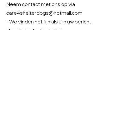
Neem contact met ons op via
care4shelterdogs@hotmail.com
- We vinden het fijn als u in uw bericht
alvast iets deelt over uw
gezinssituatie en woonsituatie. Zo
krijgen we een beter beeld van uw
thuissituatie en kunnen we samen
kijken of er een mooie match mogelijk
is.
Geslacht: Teefje
Grootte: Verwachting middelmaat
Leeftijd: Geboren rond 01-2026
Verblijf: Opvang in Roemenië
Gecastreerd/gesteriliseerd: Ja
© 2026 Care 4 Shelter Dogs
KVK:
82232547