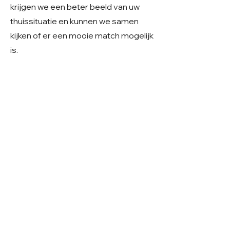
krijgen we een beter beeld van uw
thuissituatie en kunnen we samen
kijken of er een mooie match mogelijk
is.
Geslacht: Reu
Grootte: Klein
Leeftijd: Geboren ~ 6-2025
Verblijf: Buitenopvang Roemenië
Gecastreerd/gesteriliseerd: Ja
© 2026 Care 4 Shelter Dogs
KVK:
82232547
UBN:
6913263
Volg ons op
Facebook