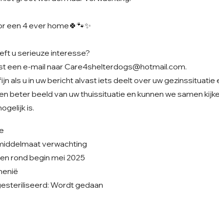
oor een 4 ever home🍀🐾✨️
eft u serieuze interesse?
st een e-mail naar
Care4shelterdogs@hotmail.com
.
jn als u in uw bericht alvast iets deelt over uw gezinssituatie
en beter beeld van uw thuissituatie en kunnen we samen kijke
gelijk is.
je
 middelmaat verwachting
ren rond begin mei 2025
emenië
esteriliseerd: Wordt gedaan