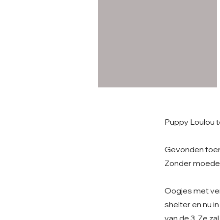
Puppy Loulou t
Gevonden toen 
Zonder moeder.
Oogjes met ver
shelter en nu i
van de 3. Ze za