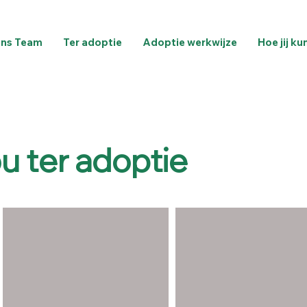
ns Team
Ter adoptie
Adoptie werkwijze
Hoe jij ku
u ter adoptie