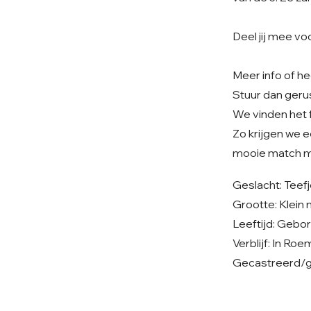
Deel jij mee v
Meer info of he
Stuur dan geru
We vinden het fi
Zo krijgen we e
mooie match mo
Geslacht: Teef
Grootte: Klein
Leeftijd: Gebo
Verblijf: In Ro
Gecastreerd/g