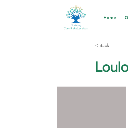
Home
O
< Back
Loulo