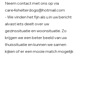
Neem contact met ons op via
care4shelterdogs@hotmail.com
- We vinden het fijn als u in uw bericht
alvast iets deelt over uw
gezinssituatie en woonsituatie. Zo
krijgen we een beter beeld van uw
thuissituatie en kunnen we samen
kijken of er een mooie match mogelijk
is.
Geslacht: Reu
Grootte: Middelmaat
Leeftijd: Geboren ~april 2023
Verblijf: Buitenopvang in Roemenië
Gecastreerd/gesteriliseerd: Ja
© 2026 Care 4 Shelter Dogs
KVK:
82232547