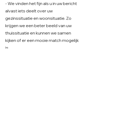
- We vinden het fijn als u in uw bericht
alvast iets deelt over uw
gezinssituatie en woonsituatie. Zo
krijgen we een beter beeld van uw
thuissituatie en kunnen we samen
kijken of er een mooie match mogelijk
is.
Geslacht: Reu
Grootte: ~40 cm, (klein) middelmaat
Leeftijd: Geboren rond 01-2024
Verblijf: In Roemenië
Gecastreerd/gesteriliseerd: Ja
© 2026 Care 4 Shelter Dogs
KVK:
82232547
UBN:
6913263