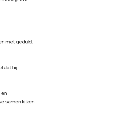
sen met geduld,
tdat hij
e en
 we samen kijken