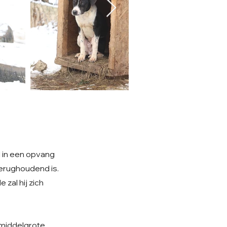
l in een opvang
terughoudend is.
zal hij zich
n middelgrote