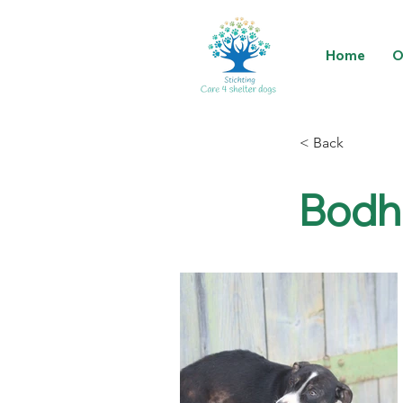
Home
O
< Back
Bodhi