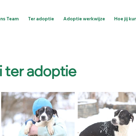
ns Team
Ter adoptie
Adoptie werkwijze
Hoe jij ku
 ter adoptie