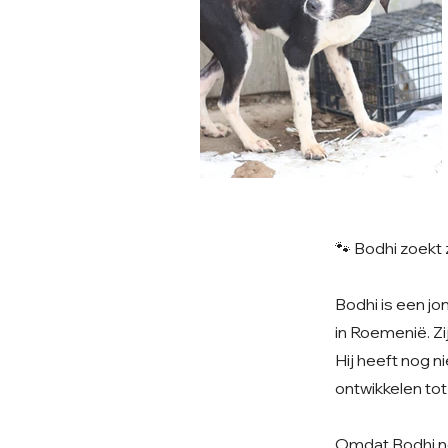
🐾 Bodhi zoekt
Bodhi is een j
in Roemenië. Zi
Hij heeft nog n
ontwikkelen tot
Omdat Bodhi nog