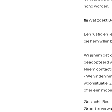
hond worden.
🏡 Wat zoekt B
Een rustig en l
die hem willen 
Wil jij hem da
geadopteerd 
Neem contact 
- We vinden het 
woonsituatie. Z
of er een mooie
Geslacht: Reu
Grootte: Verwa